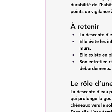
durabilité de l’habit
points de vigilance
À retenir
La descente d’ea
Elle évite les i
murs.
Elle existe en p
Son entretien r
débordements.
Le rôle d’un
La descente d’eau pl
qui prolonge la gout
chéneaux vers le so
Sans elle, l’eau to