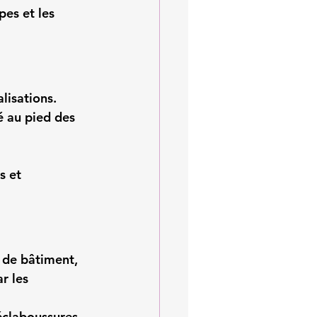
pes et les 
alisations.
té au pied des 
s et 
e de bâtiment, 
r les 
éclaboussures, 