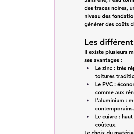
des traces noires, u
niveau des fondation
générer des coûts d
Les différen
Il existe plusieurs 
ses avantages :
Le zinc
 : très r
toitures traditi
Le PVC
 : écono
comme aux rén
L’aluminium
 : m
contemporains.
Le cuivre
 : hau
coûteux.
Le choix du matéria