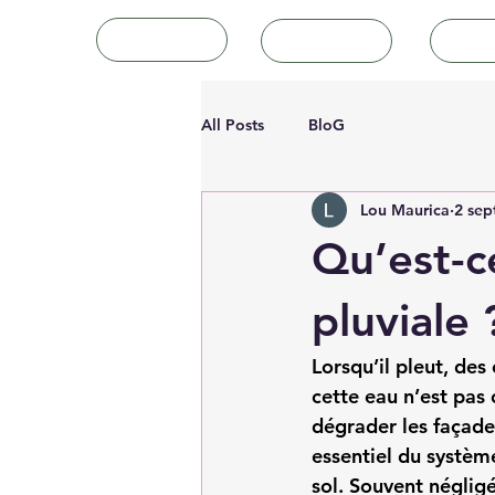
Accueil
Tutoriels
Art
All Posts
BloG
Lou Maurica
2 sep
Qu’est-c
pluviale 
Lorsqu’il pleut, des
cette eau n’est pas 
dégrader les façades
essentiel du système
sol. Souvent négligé