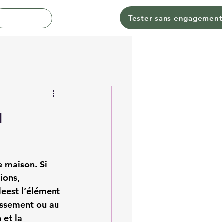
Tester sans engagemen
Contact
u
e maison. Si 
ions, 
le
est l’élément 
issement ou au 
 et la 