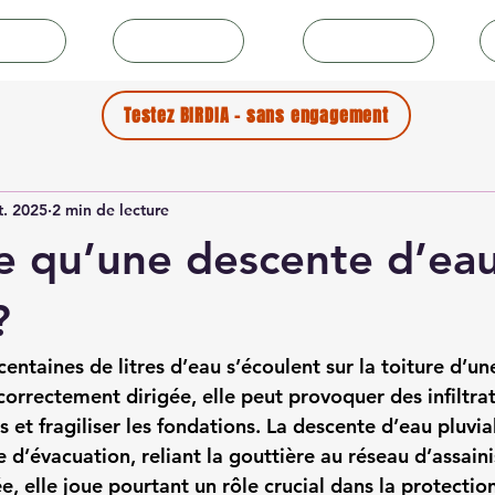
icles
Collectivités
Couvreurs
Testez BIRDIA - sans engagement
t. 2025
2 min de lecture
e qu’une descente d’ea
?
 centaines de litres d’eau s’écoulent sur la toiture d’un
correctement dirigée, elle peut provoquer des infiltrat
 et fragiliser les fondations. La 
descente d’eau pluvia
 d’évacuation, reliant la gouttière au réseau d’assain
e, elle joue pourtant un rôle crucial dans la protection