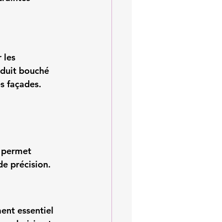
 les 
nduit bouché 
s façades.
e permet 
de précision.
ment essentiel 