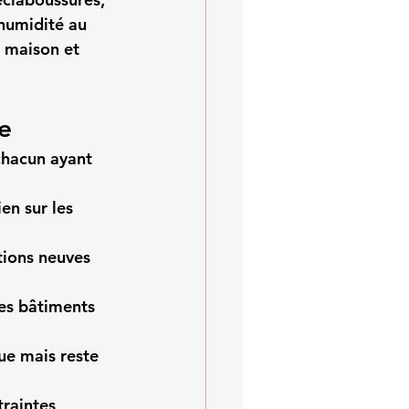
’humidité au 
a maison et 
e
chacun ayant 
en sur les 
tions neuves 
les bâtiments 
ue mais reste 
raintes 