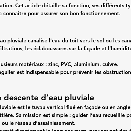
ation. Cet article détaille sa fonction, ses différents ty
 à connaître pour assurer son bon fonctionnement.
u pluviale canalise l’eau du toit vers le sol ou les can
nfiltrations, les éclaboussures sur la façade et l’humidi
lusieurs matériaux : zinc, PVC, aluminium, cuivre.
égulier est indispensable pour prévenir les obstruction
e descente d’eau pluviale
uviale est le tuyau vertical fixé en façade ou en angl
tière. Sa mission est simple : guider l’eau recueillie pa
l ou le réseau d’assainissement.
mberait directement le long des murs, provoquant des 