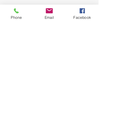
Phone
Email
Facebook
BIRDIA - Valorisation d'images aériennes par IA
14 Rue Soleillet, 75020 Paris
06 68 62 48 36 - contact@birdia.fr
© 2022 par BPartners. Créé avec Wix.com