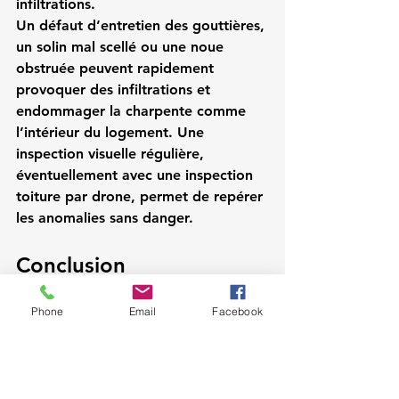
infiltrations.
Un défaut d’entretien des gouttières, 
un solin mal scellé ou une noue 
obstruée peuvent rapidement 
provoquer des infiltrations et 
endommager la charpente comme 
l’intérieur du logement. Une 
inspection visuelle régulière, 
éventuellement avec une inspection 
toiture par drone, permet de repérer 
les anomalies sans danger.
Conclusion
Les principaux 
éléments d’une 
Phone
Email
Facebook
toiture
 – charpente, couverture, 
isolation et zinguerie – forment un 
ensemble indissociable qui garantit 
la protection et le confort d’un 