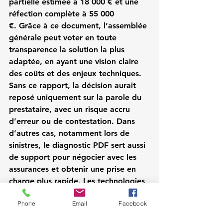
partielle estimée à 18 000 € et une 
réfection complète à 55 000 
€. Grâce à ce document, l’assemblée 
générale peut voter en toute 
transparence la solution la plus 
adaptée, en ayant une vision claire 
des coûts et des enjeux techniques. 
Sans ce rapport, la décision aurait 
reposé uniquement sur la parole du 
prestataire, avec un risque accru 
d’erreur ou de contestation. Dans 
d’autres cas, notamment lors de 
sinistres, le diagnostic PDF sert aussi 
de support pour négocier avec les 
assurances et obtenir une prise en 
charge plus rapide. Les technologies 
modernes, comme l’
inspection 
Phone
Email
Facebook
toiture par drone
, permettent 
d’intégrer encore plus de visuels 