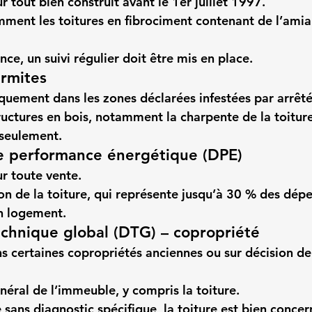
r tout bien construit avant le 
1er juillet 1997
.
ent les toitures en fibrociment contenant de l’amia
ce, un suivi régulier doit être mis en place.
ermites
iquement dans les 
zones déclarées infestées par arrêté
tructures en bois, notamment la charpente de la toiture
 seulement.
de performance énergétique (DPE)
r toute vente.
ion de la toiture, qui représente jusqu’à 30 % des dépe
n logement.
echnique global (DTG) – copropriété
s certaines copropriétés anciennes ou sur décision de
énéral de l’immeuble, y compris la toiture.
sans diagnostic spécifique, la toiture est bien concer