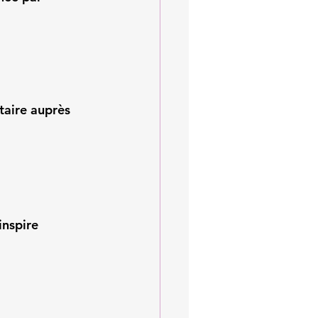
taire
 auprès 
inspire 