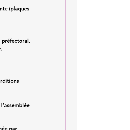
nte (plaques 
 préfectoral
.
.
rditions 
 l’assemblée 
née par 