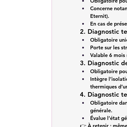
Obligatoire pou
Concerne notamm
Eternit).
En cas de présen
2. Diagnostic t
Obligatoire un
Porte sur les s
Valable 
6 mois
3. Diagnostic 
Obligatoire pou
Intègre l’isolat
thermiques d’u
4. Diagnostic t
Obligatoire dan
générale.
Évalue l’état g
👉 
À retenir :
 même 