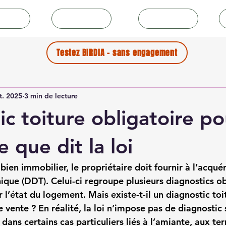
icles
Collectivités
Couvreurs
Testez BIRDIA - sans engagement
t. 2025
3 min de lecture
ic toiture obligatoire p
e que dit la loi
ien immobilier, le propriétaire doit fournir à l’acqué
nique (DDT)
. Celui-ci regroupe plusieurs diagnostics ob
r l’état du logement. Mais existe-t-il un 
diagnostic toi
e vente
 ? En réalité, la loi n’impose pas de diagnostic 
 dans certains cas particuliers liés à l’amiante, aux ter