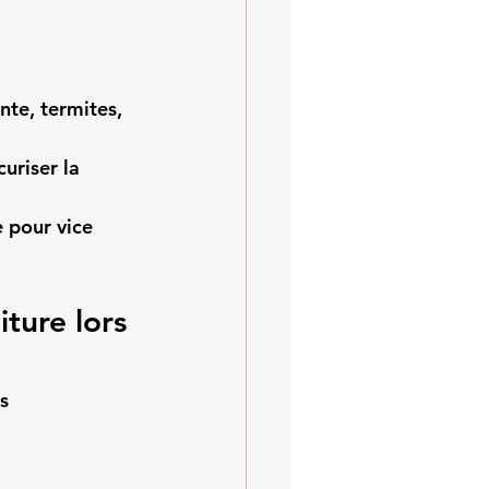
nte, termites, 
uriser la 
e pour vice 
ture lors 
s 