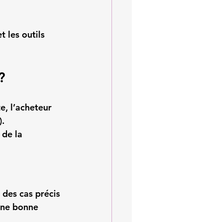
t les outils 
?
e, l’acheteur 
).
 de la 
 des cas précis 
 une bonne 