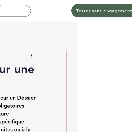
Tester sans engagemen
Contact
our une
reur un 
Dossier 
ligatoires 
ture 
spécifique 
mites ou à la 