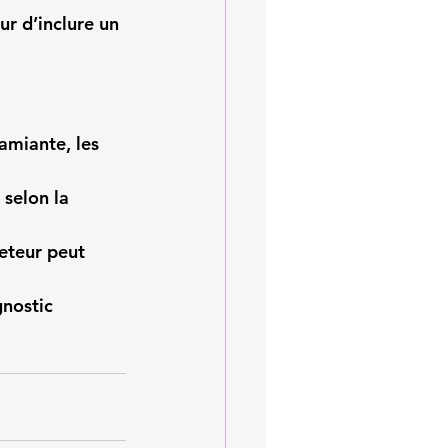
r d’inclure un 
amiante, les 
 selon la 
heteur peut 
gnostic 