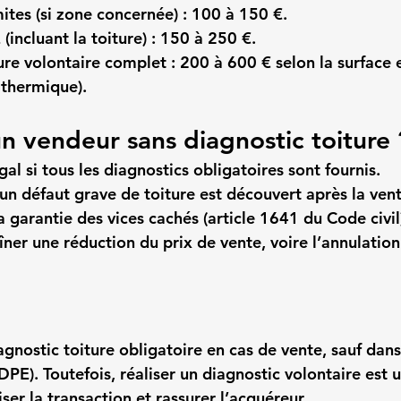
ites (si zone concernée) : 
100 à 150 €
.
incluant la toiture) : 
150 à 250 €
.
ure volontaire complet : 
200 à 600 €
 selon la surface e
 thermique).
n vendeur sans diagnostic toiture 
al si tous les diagnostics obligatoires sont fournis.
 un défaut grave de toiture est découvert après la vent
a 
garantie des vices cachés
 (article 1641 du Code civil
îner une réduction du prix de vente, voire l’annulation
agnostic toiture obligatoire
 en cas de vente, sauf dans
DPE). Toutefois, réaliser un diagnostic volontaire est
ser la transaction et rassurer l’acquéreur.