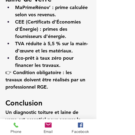
MaPrimeRénov’
 : prime calculée 
selon vos revenus.
CEE (Certificats d’Économies 
d’Énergie)
 : primes des 
fournisseurs d’énergie.
TVA réduite à 5,5 %
 sur la main-
d’œuvre et les matériaux.
Éco-prêt à taux zéro
 pour 
financer les travaux.
👉 
Condition obligatoire :
 les 
travaux doivent être réalisés par un 
professionnel 
RGE
.
Conclusion
Un 
diagnostic toiture et laine de 
verre
 est essentiel pour assurer la 
performance énergétique d’un 
Phone
Email
Facebook
logement et prévenir les problèmes 