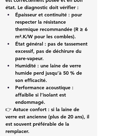
est correctement posée et en bon 
état. Le diagnostic doit vérifier :
Épaisseur et continuité
 : pour 
respecter la résistance 
thermique recommandée (R ≥ 6 
m².K/W pour les combles).
État général
 : pas de tassement 
excessif, pas de déchirure du 
pare-vapeur.
Humidité
 : une laine de verre 
humide perd jusqu’à 50 % de 
son efficacité.
Performance acoustique
 : 
affaiblie si l’isolant est 
endommagé.
👉 
Astuce confort :
 si la laine de 
verre est ancienne (plus de 20 ans), il 
est souvent préférable de la 
remplacer.