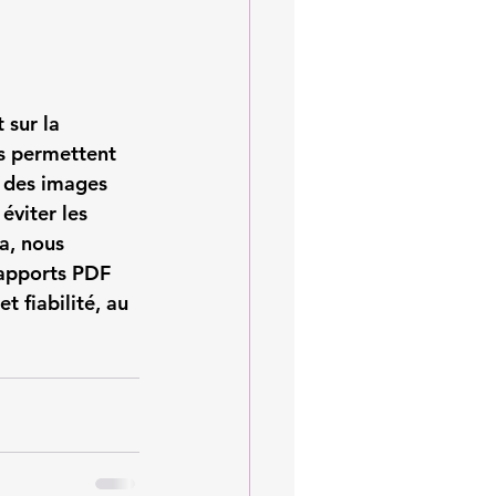
 sur la 
s permettent 
r des images 
éviter les 
a, nous 
rapports PDF 
t fiabilité, au 