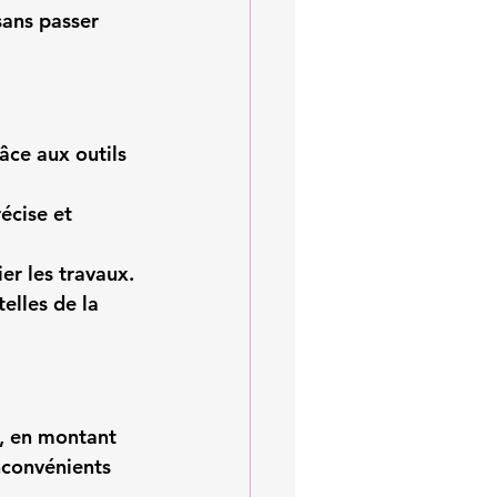
sans passer 
râce aux outils 
écise et 
ier les travaux.
elles de la 
 en montant 
nconvénients 