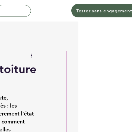
Tester sans engagemen
Contact
toiture
te, 
s : les 
èrement l’état 
s, comment 
elles 