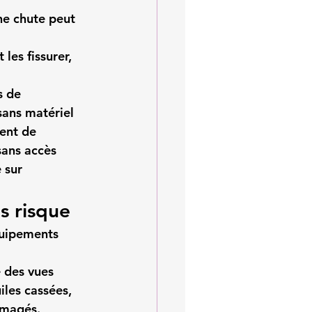
une chute peut 
 les fissurer, 
s de 
sans matériel 
ent de 
sans accès 
 sur 
s risque
quipements 
e des vues 
iles cassées, 
mmagés.