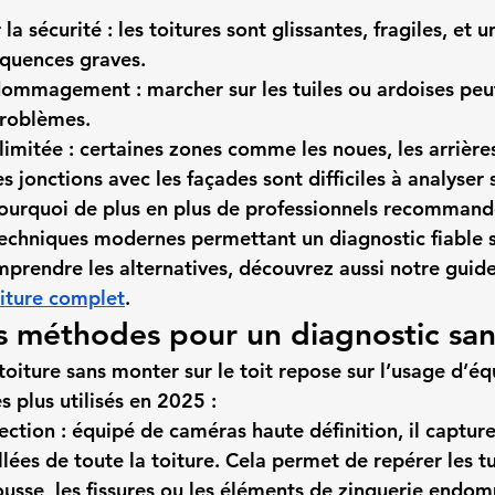
la sécurité
 : les toitures sont glissantes, fragiles, et 
équences graves.
ndommagement
 : marcher sur les tuiles ou ardoises peut
problèmes.
limitée
 : certaines zones comme les noues, les arrière
 jonctions avec les façades sont difficiles à analyser 
pourquoi de plus en plus de professionnels recommand
techniques modernes permettant un diagnostic fiable 
mprendre les alternatives, découvrez aussi notre guide
oiture complet
.
s méthodes pour un diagnostic san
toiture sans monter sur le toit repose sur l’usage d’é
s plus utilisés en 2025 :
ection
 : équipé de caméras haute définition, il captur
lées de toute la toiture. Cela permet de repérer les tu
usse, les fissures ou les éléments de zinguerie endo