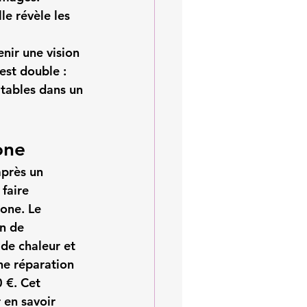
le révèle les 
enir une vision 
est double : 
itables dans un 
one
après un 
 
faire 
one. Le 
n de 
de chaleur et 
ne réparation 
 €. Cet 
 en savoir 