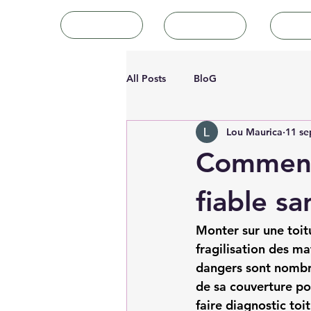
Accueil
Tutoriels
Art
All Posts
BloG
Lou Maurica
11 se
Comment 
fiable sa
Monter sur une toitu
fragilisation des ma
dangers sont nombreu
de sa couverture pou
faire diagnostic toi