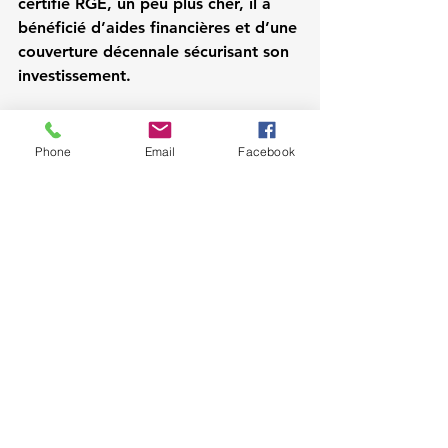
certifié RGE, un peu plus cher, il a 
bénéficié d’aides financières et d’une 
couverture décennale sécurisant son 
investissement.
Conclusion
Phone
Email
Facebook
Choisir un bon couvreur sans se 
tromper repose sur plusieurs critères 
: ses qualifications, la clarté du devis, 
les avis clients et les garanties 
proposées. Ne vous fiez pas 
uniquement au prix : un tarif trop 
bas cache souvent un manque de 
qualité ou d’assurances.
Prendre le temps de comparer et de 
vérifier les références est la meilleure 
façon de sécuriser votre projet et de 
garantir la durabilité de votre toiture.
Chez Birdia, nous accompagnons 