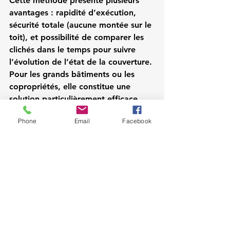
Cette méthode présente plusieurs 
avantages : rapidité d’exécution, 
sécurité totale (aucune montée sur le 
toit), et possibilité de comparer les 
clichés dans le temps pour suivre 
l’évolution de l’état de la couverture. 
Pour les grands bâtiments ou les 
copropriétés, elle constitue une 
solution particulièrement efficace. 
Pour en savoir plus, consultez notre 
Phone
Email
Facebook
page sur l’inspection toiture par 
drone.
Conclusion
Réaliser un 
diagnostic toiture à 
Pau
 est une démarche essentielle 
pour protéger son habitat contre les 
aléas climatiques du Béarn. C’est 
aussi une stratégie économique, 