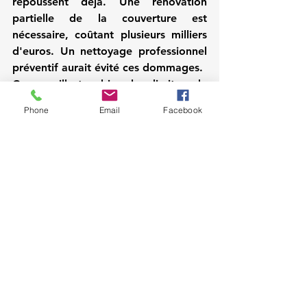
repoussent déjà. Une rénovation 
partielle de la couverture est 
nécessaire, coûtant plusieurs milliers 
d'euros. Un nettoyage professionnel 
préventif aurait évité ces dommages.
Ce cas illustre bien les limites du 
nettoyage karcher, même s’il est 
Phone
Email
Facebook
réalisé avec précaution. Le coût réel à 
long terme peut largement dépasser 
l’économie de court terme.
Conclusion
En 2025, le nettoyage toiture karcher 
reste une méthode rapide mais à 
manier avec une extrême prudence. 
Les risques pour l’intégrité de la 
couverture et pour la sécurité de 
l’opérateur sont bien réels. De 