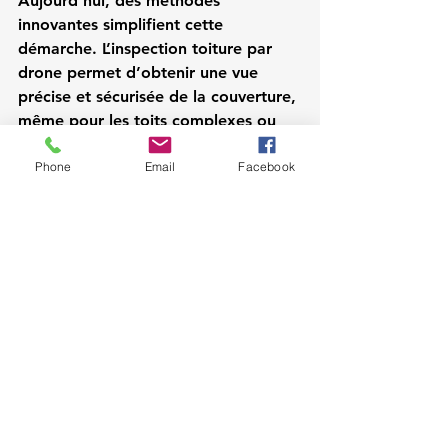
Aujourd’hui, des méthodes 
innovantes simplifient cette 
démarche. L’inspection toiture par 
drone permet d’obtenir une vue 
précise et sécurisée de la couverture, 
même pour les toits complexes ou 
difficiles d’accès, très fréquents dans 
Phone
Email
Facebook
les immeubles anciens du centre 
messin.
Conclusion
À Metz, le diagnostic toiture est une 
démarche indispensable pour 
protéger son habitation contre les 
aléas climatiques, prolonger la durée 
de vie des matériaux et maîtriser les 
coûts d’entretien. C’est une action 
préventive qui sécurise le patrimoine 
immobilier et améliore la 