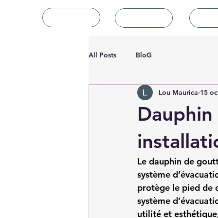
Accueil
Tutoriels
Art
All Posts
BloG
Lou Maurica
15 oc
Dauphin g
installat
Le 
dauphin de goutt
système d’évacuation
protège le pied de d
système d’évacuatio
utilité et esthétiqu