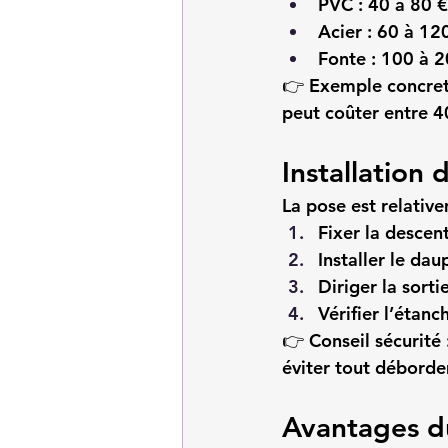
PVC : 40 à 80 €
Acier : 60 à 12
Fonte : 100 à 
👉 
Exemple concret
peut coûter entre 4
Installation
La pose est relativ
Fixer la descen
Installer le dau
Diriger la sort
Vérifier l’étanch
👉 
Conseil sécurité 
éviter tout débord
Avantages d