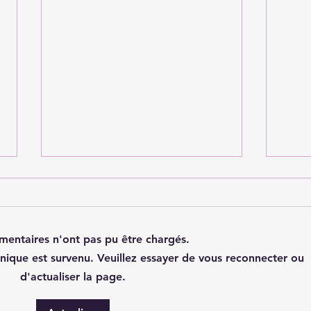
entaires n'ont pas pu être chargés.
nique est survenu. Veuillez essayer de vous reconnecter ou
d'actualiser la page.
Isoler sous rampant :
Cent
techniques, prix et
grat