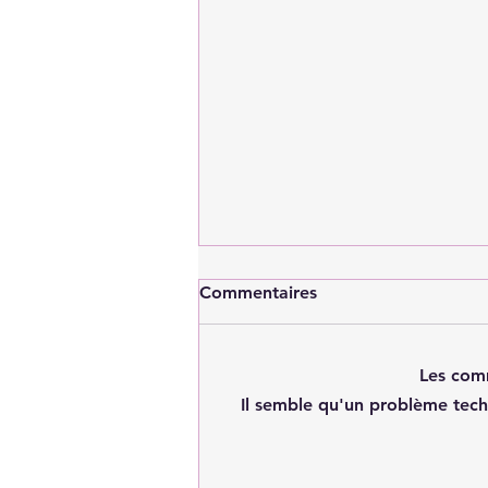
Commentaires
Les comm
Il semble qu'un problème tech
Achat immobilier : faut-il
demander un diagnostic