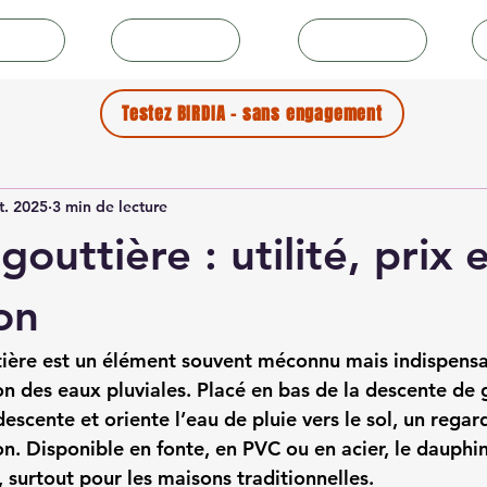
icles
Collectivités
Couvreurs
Testez BIRDIA - sans engagement
t. 2025
3 min de lecture
outtière : utilité, prix 
ion
ière
 est un élément souvent méconnu mais indispensa
 des eaux pluviales. Placé en bas de la descente de go
escente et oriente l’eau de pluie vers le sol, un regar
n. Disponible en fonte, en PVC ou en acier, le dauphi
e, surtout pour les maisons traditionnelles.