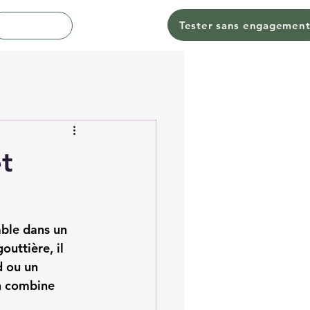
Tester sans engagemen
Contact
et
ble dans un 
uttière, il 
d ou un 
n combine 