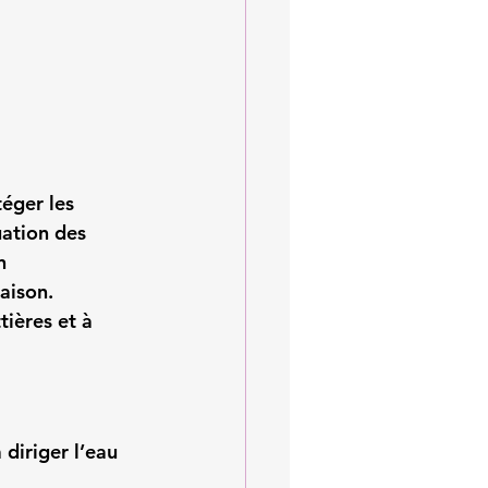
éger les 
ation des 
n 
aison.
ières et à 
 diriger l’eau 