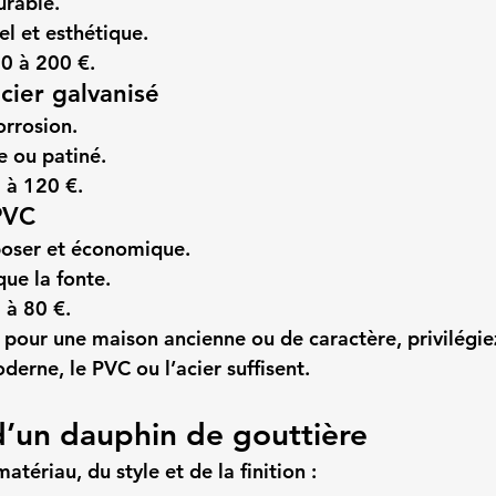
urable.
el et esthétique.
0 à 200 €.
cier galvanisé
orrosion.
 ou patiné.
 à 120 €.
PVC
 poser et économique.
ue la fonte.
 à 80 €.
 pour une maison ancienne ou de caractère, privilégiez
erne, le PVC ou l’acier suffisent.
’un dauphin de gouttière
tériau, du style et de la finition :