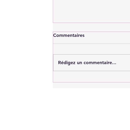
Commentaires
Rédigez un commentaire...
Achat immobilier : faut-il
demander un diagnostic
toiture ?