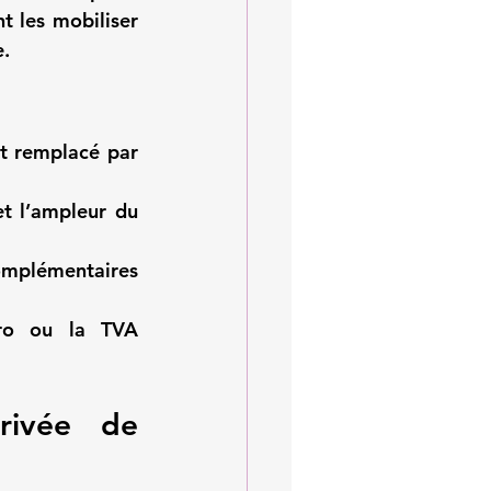
t les mobiliser 
e.
 a été supprimé depuis le 1ᵉʳ janvier 2021 et remplacé par 
et l’ampleur du 
mplémentaires 
ro
 ou la 
TVA 
rivée de 