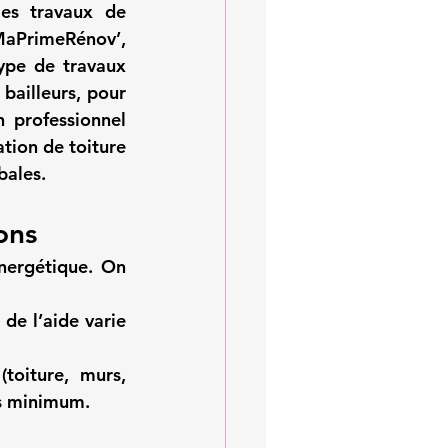
es travaux de 
aPrimeRénov’
, 
ype de travaux 
ailleurs, pour 
des logements achevés depuis au moins deux ans et fait intervenir un professionnel 
tion de toiture 
bales.
ons
nergétique. On 
de l’aide varie 
toiture, murs, 
es minimum.