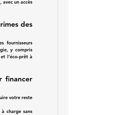
5
, avec un accès 
rimes des 
s fournisseurs 
ie, y compris 
t l’éco-prêt à 
 financer 
re votre reste 
 à charge sans 