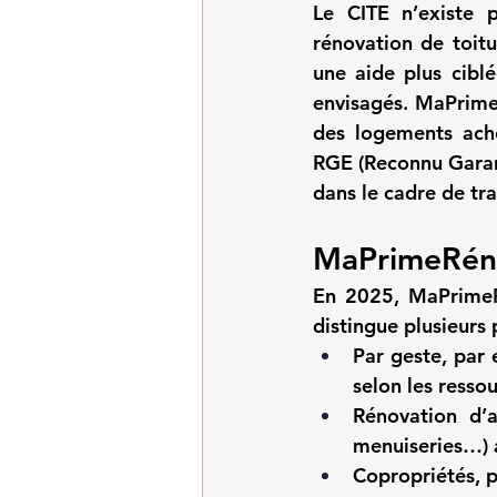
Le 
CITE n’existe 
rénovation de toitu
une aide plus cibl
envisagés. MaPrimeR
RGE
 (Reconnu Garan
dans le cadre de tr
MaPrimeRéno
En 2025, 
MaPrime
distingue plusieurs 
Par geste
, par 
selon les ressou
Rénovation d’
menuiseries…) 
Copropriétés
, 