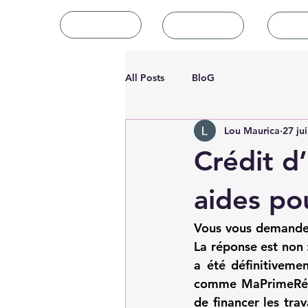
Accueil
Tutoriels
Art
All Posts
BloG
Lou Maurica
27 ju
Crédit d
aides po
Vous vous demandez
La réponse est non :
a été définitiveme
comme MaPrimeRénov
de financer les trav