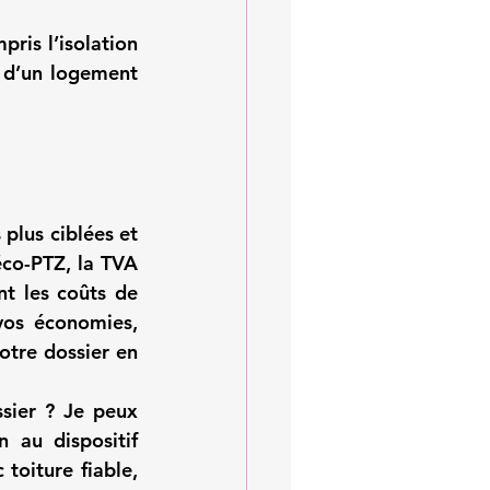
ris l’isolation 
 d’un logement 
plus ciblées et 
éco-PTZ
, la 
TVA 
t les coûts de 
vos économies, 
otre dossier en 
sier ? Je peux 
n au dispositif 
 toiture fiable
, 