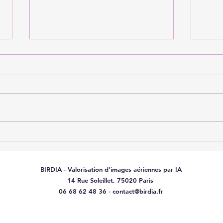
Isoler sous rampant :
Cent
techniques, prix et
grat
avantages
poss
BIRDIA - Valorisation d'images aériennes par IA
14 Rue Soleillet, 75020 Paris
06 68 62 48 36 - contact@birdia.fr