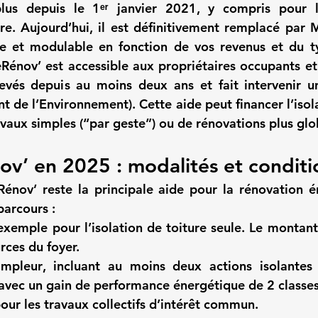
plus depuis le 1ᵉʳ janvier 2021
, y compris pour l
re. Aujourd’hui, il est définitivement remplacé par 
M
ée et modulable en fonction de vos revenus et du t
énov’ est accessible aux propriétaires occupants et b
t de l’Environnement). Cette aide peut financer l’isola
avaux simples (“par geste”) ou de rénovations plus glo
v’ en 2025 : modalités et conditi
Rénov’
 reste la principale aide pour la rénovation é
parcours :
exemple pour l’isolation de toiture seule. Le montant 
rces du foyer.
ampleur
, incluant au moins deux actions isolantes (
avec un gain de performance énergétique de 2 class
pour les travaux collectifs d’intérêt commun.