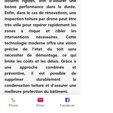
isolants rigides, afin d’assurer une 
bonne performance dans la durée. 
Enfin, dans le cas de rénovations, une 
inspection toiture par drone peut être 
très utile pour repérer rapidement les 
zones à risque et cibler les 
interventions nécessaires. Cette 
technologie moderne offre une vision 
précise de l’état du toit sans 
nécessiter de démontage, ce qui 
limite les coûts et les délais. Grâce à 
une approche combinée et 
préventive, il est possible de 
supprimer durablement la 
condensation toiture et d’assurer une 
meilleure protection du bâtiment.
Conclusion
Phone
Email
Facebook
La condensation toiture est un 