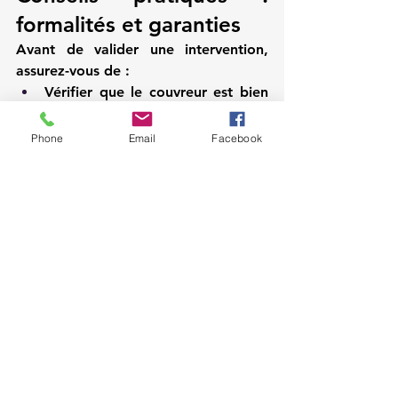
formalités et garanties
Avant de valider une intervention, 
assurez-vous de :
Vérifier que le couvreur est bien 
immatriculé, assuré et titulaire 
d’une garantie décennale.
Phone
Email
Facebook
Demander le détail des 
assurances couvrant les 
dommages pendant les travaux.
Exiger un devis clair, daté et 
signé, indiquant les modalités de 
règlement (acompte, solde à 
réception).
Conserver le devis et la facture : 
utiles en cas de recours ou pour 
bénéficier d’aides pour isolation 
(CITE, éco‑PTZ, MaPrimeRénov’).
Une fois les travaux terminés, un 