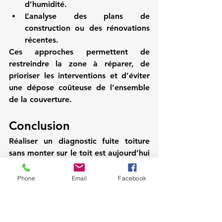
d’humidité.
L’analyse des plans de 
construction ou des rénovations 
récentes.
Ces approches permettent de 
restreindre la zone à réparer, de 
prioriser les interventions et d’éviter 
une dépose coûteuse de l’ensemble 
de la couverture.
Conclusion
Réaliser un 
diagnostic fuite toiture 
sans monter sur le toit
 est aujourd’hui 
non seulement possible, mais 
fortement recommandé. Grâce aux 
Phone
Email
Facebook
outils modernes comme le drone et 
l’analyse thermique, il est possible 
d’intervenir rapidement, en toute 