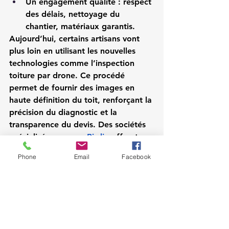
Un engagement qualité
 : respect 
des délais, nettoyage du 
chantier, matériaux garantis.
Aujourd’hui, certains artisans vont 
plus loin en utilisant les nouvelles 
technologies comme l’
inspection 
toiture par drone
. Ce procédé 
permet de fournir des images en 
haute définition du toit, renforçant la 
précision du diagnostic et la 
transparence du devis. Des sociétés 
spécialisées comme 
Birdia
 offrent ce 
service innovant, idéal pour appuyer 
Phone
Email
Facebook
un devis professionnel et crédible.
Conclusion
Établir un 
devis couvreur zingueur 
professionnel
 ne se résume pas à 
fixer un prix. C’est un acte 